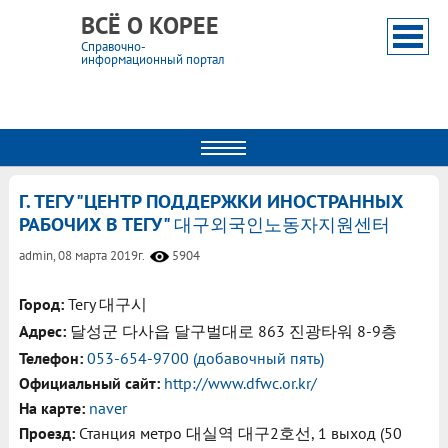
ВСЁ О КОРЕЕ
Справочно-
информационный портал
Г. ТЕГУ "ЦЕНТР ПОДДЕРЖКИ ИНОСТРАННЫХ
РАБОЧИХ В ТЕГУ" 대구외국인노동자지원센터
admin,
08 марта 2019г.
5904
Город:
Тегу 대구시
Адрес:
달성군 다사읍 달구벌대로 863 진광타워 8-9층
Телефон:
053-654-9700 (добавочный пять)
Официальный сайт:
http://www.dfwc.or.kr/
На карте:
naver
Проезд:
Станция метро 대실역 대구2호선, 1 выход (50