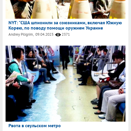
NYT: "США шпионили за союзниками, включая Южную
Корею, по поводу помощи оружием Украине
Andrey Piligrim,
09.04.2023
2371
Рвота в сеульском метро